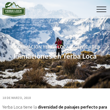
Filmaciones
Men
princ
en
Yerba
INFORMACIÓN YERBA LOCA, ACTIVIDADES
Loca
Filmaciones en Yerba Loca
18 DE MARZO, 2018
Yerba Loca tiene la
diversidad de paisajes perfecto para