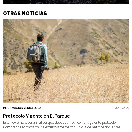
OTRAS NOTICIAS
Información
adicional
INFORMACIÓN YERBA LOCA
20/11/2020
Protocolo Vigente en El Parque
Este noviembre para ir al parque debes cumplir con el siguiente protocolo:
Comprar tu entrada online exclusivamente con un día de anticipación antes …