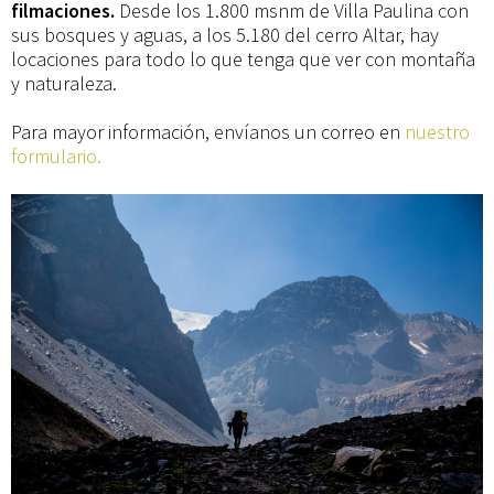
filmaciones.
Desde los 1.800 msnm de Villa Paulina con
sus bosques y aguas, a los 5.180 del cerro Altar, hay
locaciones para todo lo que tenga que ver con montaña
y naturaleza.
Para mayor información, envíanos un correo en
nuestro
formulario.