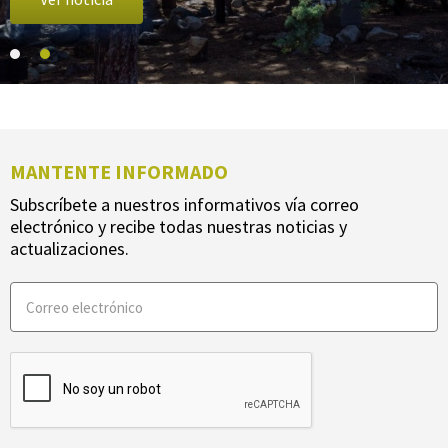
MANTENTE INFORMADO
Subscríbete a nuestros informativos vía correo
electrónico y recibe todas nuestras noticias y
actualizaciones.
Company
Correo
electrónico
(Obligatorio)
CAPTCHA
Este
campo
es
un
campo
de