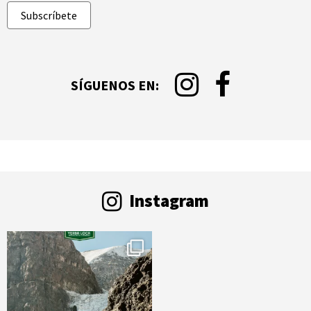
validación
Subscríbete
y
debe
quedar
sin
cambios.
SÍGUENOS EN:
@yerbaloca
Instagram