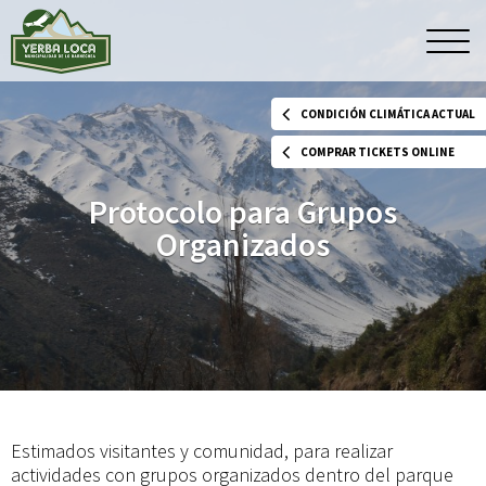
Protocolo
Men
princ
para
CONDICIÓN CLIMÁTICA ACTUAL
Grupos
COMPRAR TICKETS ONLINE
Protocolo para Grupos
Organizados
Organizados
Estimados visitantes y comunidad, para realizar
actividades con grupos organizados dentro del parque