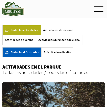
Actividades
Actividades
Men
princ
Todas las actividades
Actividades de invierno
Actividades de verano
Actividades durante todo el año
Todas las dificultades
Dificultad media alta
ACTIVIDADES EN EL PARQUE
Todas las actividades
/
Todas las dificultades