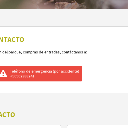
ONTACTO
ón del parque, compras de entradas, contáctanos a:
Teléfono de emergencia
(por accidente)
+56962388241
ACTO
Correo