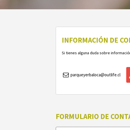
INFORMACIÓN DE C
Si tienes alguna duda sobre informaci
parqueyerbaloca@outlife.cl
FORMULARIO DE CONT
Company
Nombre