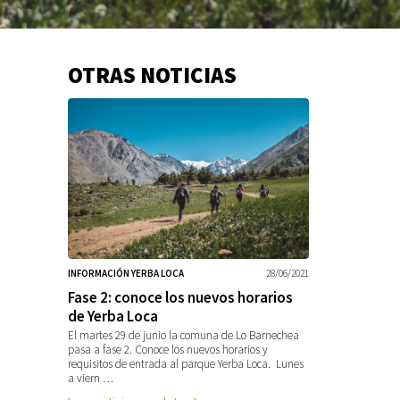
OTRAS NOTICIAS
Información
adicional
INFORMACIÓN YERBA LOCA
28/06/2021
Fase 2: conoce los nuevos horarios
de Yerba Loca
El martes 29 de junio la comuna de Lo Barnechea
pasa a fase 2. Conoce los nuevos horarios y
requisitos de entrada al parque Yerba Loca. Lunes
a viern …