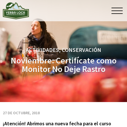
Noviembre:
Men
princ
Certifícate
como
ACTIVIDADES, CONSERVACIÓN
Monitor
Noviembre: Certifícate como
Monitor No Deje Rastro
No
Deje
Rastro
27 DE OCTUBRE, 2018
¡Atención! Abrimos una nueva fecha para el curso