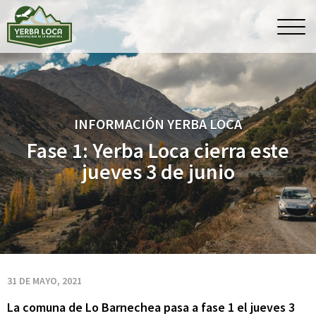
Fase
Men
princ
1:
Yerba
INFORMACIÓN YERBA LOCA
Loca
Fase 1: Yerba Loca cierra este
jueves 3 de junio
cierra
este
jueves
31 DE MAYO, 2021
La comuna de Lo Barnechea pasa a fase 1 el jueves 3