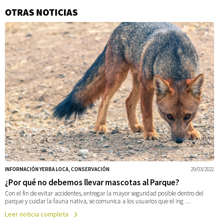
OTRAS NOTICIAS
Información
adicional
INFORMACIÓN YERBA LOCA, CONSERVACIÓN
29/03/2021
¿Por qué no debemos llevar mascotas al Parque?
Con el fin de evitar accidentes, entregar la mayor seguridad posible dentro del
parque y cuidar la fauna nativa, se comunica a los usuarios que el ing …
Leer noticia completa