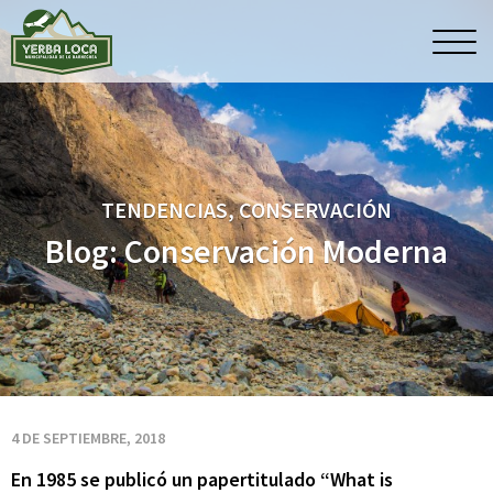
Blog:
Men
princ
Conservación
Moderna
TENDENCIAS, CONSERVACIÓN
Blog: Conservación Moderna
4 DE SEPTIEMBRE, 2018
En 1985 se publicó un papertitulado “What is